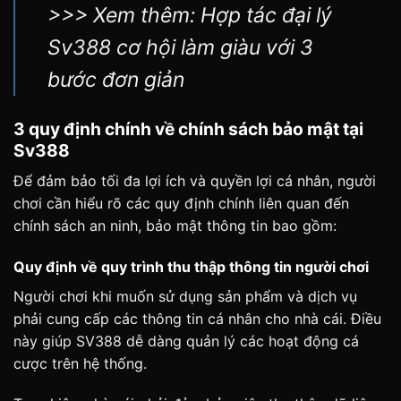
>>> Xem thêm:
Hợp tác đại lý
Sv388 cơ hội làm giàu với 3
bước đơn giản
3 quy định chính về chính sách bảo mật tại
Sv388
Để đảm bảo tối đa lợi ích và quyền lợi cá nhân, người
chơi cần hiểu rõ các quy định chính liên quan đến
chính sách an ninh, bảo mật thông tin bao gồm:
Quy định về quy trình thu thập thông tin người chơi
Người chơi khi muốn sử dụng sản phẩm và dịch vụ
phải cung cấp các thông tin cá nhân cho nhà cái. Điều
này giúp SV388 dễ dàng quản lý các hoạt động cá
cược trên hệ thống.