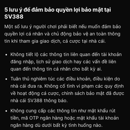
5 lưu ý để đảm bảo quyền lợi bảo mật tại
SV388
Một số lưu ý người chơi phải biết nếu muốn đảm bảo
quyền lợi cá nhân và chủ động bảo vệ an toàn thông
tin khi tham gia giao dịch, cá cược tại nhà cái.
Không tiết lộ các thông tin liên quan đến tài khoản
đăng nhập, lịch sử giao dịch hay các vấn đề liên
quan đến thông tin cá nhân cho bất kỳ ai.
Tuân thủ nghiêm túc các điều khoản, điều kiện do
nhà cái đưa ra. Không cố tình vi phạm các quy định
về hoạt động cá cược, chính sách bảo mật đã được
nhà cái SV388 thông báo.
Không cung cấp các thông tin như mật khẩu rút
tiền, mã OTP ngân hàng hoặc mật khẩu tài khoản
ngân hàng dù dưới bất kỳ tình huống nào.