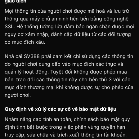
giao dịch
Mọi thông tin của người chơi được mã hoá và lưu trữ
thông qua máy chủ an ninh tiên tiến bằng công nghệ
SSL. Hệ thống tường lửa đảm bảo ngăn chặn được mọi
nguy cơ xâm nhập, đánh cắp dữ liệu từ các đối tượng
có mục đích xấu.
Nhà cái SV388 phải cam kết chỉ sử dụng các thông tin
do người chơi cung cấp vào mục đích xác thực và
quản lý hoạt động. Tuyệt đối không được phép mua
bán, trao đổi các thông tin này cho bên thứ 3 với các
mục đích thương mại khi không được sự cho phép của
người chơi.
Quy định về xử lý các sự cố về bảo mật dữ liệu
Nhằm nâng cao tính an toàn, chính sách bảo mật quy
định tính bắt buộc trong việc phân vùng quyền hạn
truy cập, sửa chữa và trích xuất thông tin tài khoản.