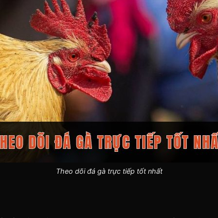
Theo dõi đá gà trực tiếp tốt nhất