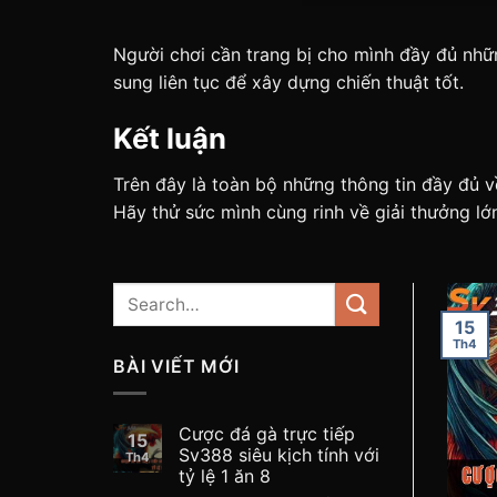
Người chơi cần trang bị cho mình đầy đủ nhữn
sung liên tục để xây dựng chiến thuật tốt.
Kết luận
Trên đây là toàn bộ những thông tin đầy đủ 
Hãy thử sức mình cùng rinh về giải thưởng lớ
15
Th4
BÀI VIẾT MỚI
Cược đá gà trực tiếp
15
Sv388 siêu kịch tính với
Th4
tỷ lệ 1 ăn 8