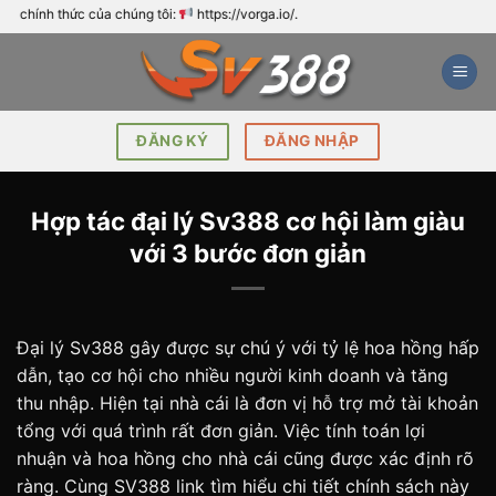
Chuyển
h thức của chúng tôi:
https://vorga.io/.
đến
nội
dung
ĐĂNG KÝ
ĐĂNG NHẬP
Hợp tác đại lý Sv388 cơ hội làm giàu
với 3 bước đơn giản
Đại lý Sv388
gây được sự chú ý với tỷ lệ hoa hồng hấp
dẫn, tạo cơ hội cho nhiều người kinh doanh và tăng
thu nhập. Hiện tại nhà cái là đơn vị hỗ trợ mở tài khoản
tổng với quá trình rất đơn giản. Việc tính toán lợi
nhuận và hoa hồng cho nhà cái cũng được xác định rõ
ràng. Cùng
SV388 link
tìm hiểu chi tiết chính sách này