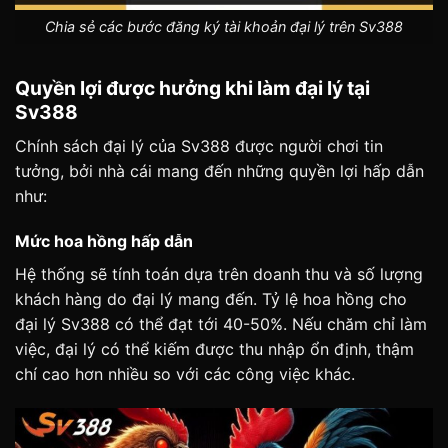
Chia sẻ các bước đăng ký tài khoản đại lý trên Sv388
Quyền lợi được hưởng khi làm đại lý tại
Sv388
Chính sách đại lý của Sv388 được người chơi tin
tưởng, bởi nhà cái mang đến những quyền lợi hấp dẫn
như:
Mức hoa hồng hấp dẫn
Hệ thống sẽ tính toán dựa trên doanh thu và số lượng
khách hàng do đại lý mang đến. Tỷ lệ hoa hồng cho
đại lý Sv388 có thể đạt tới 40-50%. Nếu chăm chỉ làm
việc, đại lý có thể kiếm được thu nhập ổn định, thậm
chí cao hơn nhiều so với các công việc khác.