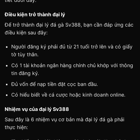
Điều kiện trở thành đại lý
Để trở thành đại lý đá gà Sv388, bạn cần đáp ứng các
điều kiện sau đây:
Người đăng ký phải đủ từ 21 tuổi trở lên và có giấy
tờ tùy thân.
Có 1 tài khoản ngân hàng chính chủ khớp với thông
tin đăng ký.
Đủ vốn để nạp tiền đặt cọc ban đầu.
Có hiểu biết về cá cược hoặc kinh doanh online.
Nhiệm vụ của đại lý Sv388
Sau đây là 6 nhiệm vụ cơ bản mà đại lý đá gà phải
thực hiện: