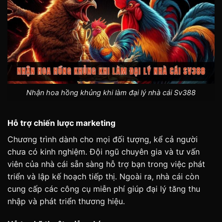
Nhận hoa hồng khủng khi làm đại lý nhà cái Sv388
Hỗ trợ chiến lược marketing
Chương trình dành cho mọi đối tượng, kể cả người
chưa có kinh nghiệm. Đội ngũ chuyên gia và tư vấn
viên của nhà cái sẵn sàng hỗ trợ bạn trong việc phát
triển và lập kế hoạch tiếp thị. Ngoài ra, nhà cái còn
cung cấp các công cụ miễn phí giúp đại lý tăng thu
nhập và phát triển thương hiệu.