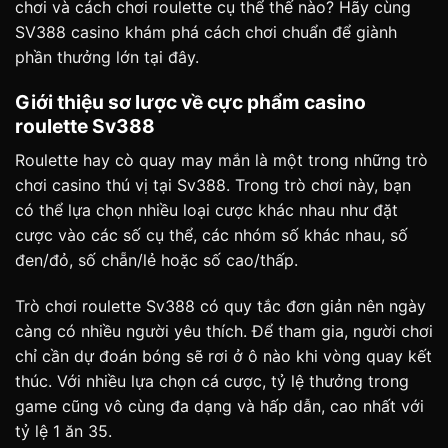
chơi và cách chơi roulette cụ thể thế nào? Hãy cùng
SV388 casino
khám phá cách chơi chuẩn để giành
phần thưởng lớn tại đây.
Giới thiệu sơ lược về cực phẩm casino
roulette Sv388
Roulette hay cò quay may mắn là một trong những trò
chơi casino thú vị tại Sv388. Trong trò chơi này, bạn
có thể lựa chọn nhiều loại cược khác nhau như đặt
cược vào các số cụ thể, các nhóm số khác nhau, số
đen/đỏ, số chẵn/lẻ hoặc số cao/thấp.
Trò chơi roulette Sv388 có quy tắc đơn giản nên ngày
càng có nhiều người yêu thích. Để tham gia, người chơi
chỉ cần dự đoán bóng sẽ rơi ở ô nào khi vòng quay kết
thúc. Với nhiều lựa chọn cá cược, tỷ lệ thưởng trong
game cũng vô cùng đa dạng và hấp dẫn, cao nhất với
tỷ lệ 1 ăn 35.