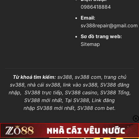
0986418884
Email:
sv388repair@gmail.com
Sơ đồ trang web:
Sitemap
Từ khoá tìm kiếm:
sv388, sv388 com, trang chủ
sv388, nhà cái sv388, link vào sv388, SV388 đăng
nhập, SV388 trực tiếp, SV388 casino, SV388 Tổng,
SV388 mới nhất, Tại SV388, Link đăng
nhập SV388 mới nhất, SV388 com bet.