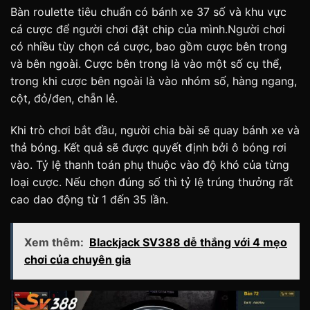
Bàn roulette tiêu chuẩn có bánh xe 37 số và khu vực
cá cược để người chơi đặt chip của mình.Người chơi
có nhiều tùy chọn cá cược, bao gồm cược bên trong
và bên ngoài. Cược bên trong là vào một số cụ thể,
trong khi cược bên ngoài là vào nhóm số, hàng ngang,
cột, đỏ/đen, chẵn lẻ.
Khi trò chơi bắt đầu, người chia bài sẽ quay bánh xe và
thả bóng. Kết quả sẽ được quyết định bởi ô bóng rơi
vào. Tỷ lệ thanh toán phụ thuộc vào độ khó của từng
loại cược. Nếu chọn đúng số thì tỷ lệ trúng thưởng rất
cao dao động từ 1 đến 35 lần.
Xem thêm:
Blackjack SV388 dễ thắng với 4 mẹo
chơi của chuyên gia