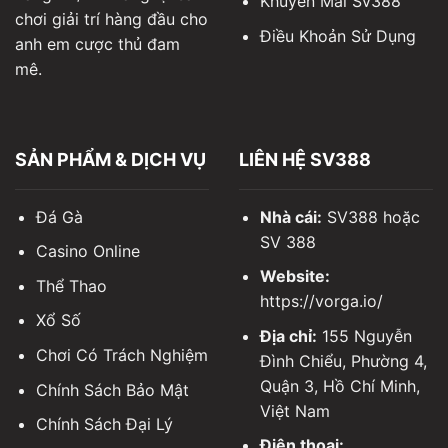
Khuyến Mãi Sv388
chơi giải trí hàng đầu cho
Điều Khoản Sử Dụng
anh em cược thủ đam
mê.
SẢN PHẨM & DỊCH VỤ
LIÊN HỆ SV388
Đá Gà
Nhà cái:
SV388 hoặc
SV 388
Casino Online
Website:
Thể Thao
https://vorga.io/
Xổ Số
Địa chỉ:
155 Nguyễn
Chơi Có Trách Nghiệm
Đình Chiểu, Phường 4,
Quận 3, Hồ Chí Minh,
Chính Sách Bảo Mật
Việt Nam
Chính Sách Đại Lý
Điện thoại: